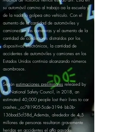
Muchos de nosotros hemos estado ahi. Está en
su automóvil camino al trabajo oa la escuela y
de la nada lo golpea otro vehículo. Con el
aumento de la cantidad de automóviles y
camiones en las carreteras y el aumento de la
cantidad de conductores distraídos por los
dispositivos electrónicos, la cantidad de
accidentes de automóviles y camiones en los
Estados Unidos continúa alcanzando números
asombrosos.
Según
estimaciones preliminares
released by
the National Safety Council, in 2018, an
estimated 40,000 people lost their lives to car
crashes._cc781905-5cde-3194- bb3b-
136bad5cf58d_Además, alrededor de 4,5
millones de personas resultaron gravemente
heridas en accidentes el año pasado.