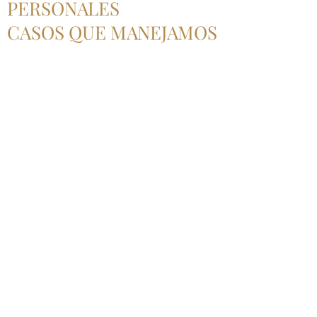
PERSONALES
CASOS QUE MANEJAMOS
LESIÓN CATASTRÓFICA
Aprende más
info@willallanlaw.com
San Antonio: (210) 742-WILL
Del Río: (830) 290-WILL
13526 Jorge Rd. Suite 200, San Antonio, Texas
78230